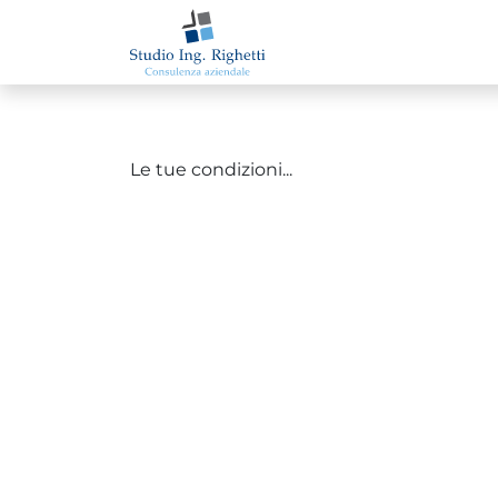
Passa al contenuto
Le tue condizioni...